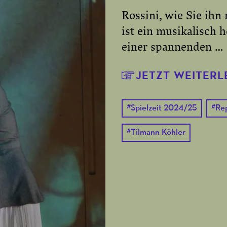
Rossini, wie Sie ihn 
ist ein musikalisch 
einer spannenden …
JETZT WEITERL
#
Spielzeit 2024/25
#
Re
#
Tilmann Köhler