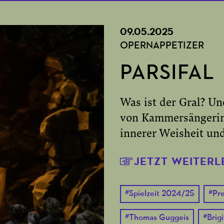
09.05.2025
OPERNAPPETIZER
PARSIFAL
Was ist der Gral? Un
von Kammersängerin 
innerer Weisheit un
JETZT WEITERL
#
Spielzeit 2024/25
#
Pr
#
Thomas Guggeis
#
Brig