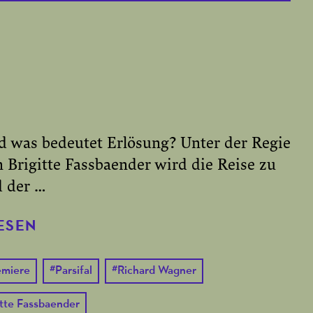
d was bedeutet Erlösung? Unter der Regie
Brigitte Fassbaender wird die Reise zu
d der …
ESEN
emiere
#
Parsifal
#
Richard Wagner
itte Fassbaender