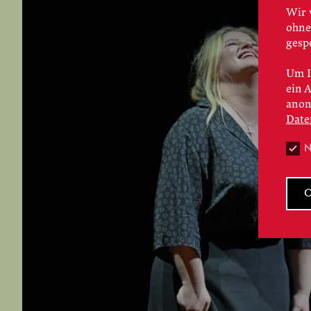
Wir 
ohne
gesp
Um I
ein 
anon
Date