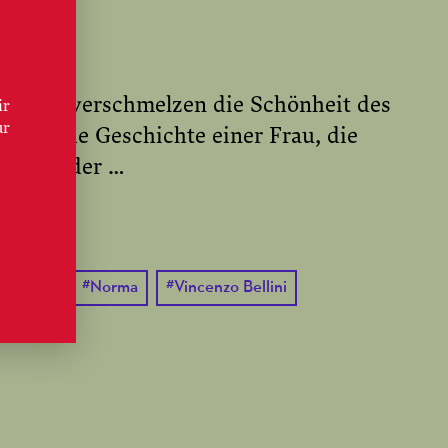
s Norma verschmelzen die Schönheit des
ir
ur
matische Geschichte einer Frau, die
rat und der …
ESEN
pertoire
#
Norma
#
Vincenzo Bellini