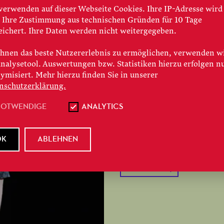
verwenden auf dieser Webseite Cookies. Ihre IP-Adresse wird
NORMA
 Ihre Zustimmung aus technischen Gründen für 10 Tage
eichert. Ihre Daten werden nicht weitergegeben.
In Vincenzo Bellini
hnen das beste Nutzererlebnis zu ermöglichen, verwenden w
Analysetool. Auswertungen bzw. Statistiken hierzu erfolgen n
Belcanto und die dra
ymisiert. Mehr hierzu finden Sie in unserer
zwischen Liebe, Ver
nschutzerklärung.
NOTWENDIGE
ANALYTICS
JETZT WEITERL
OK
ABLEHNEN
#
Spielzeit 2024/25
#
Re
#
Christof Loy