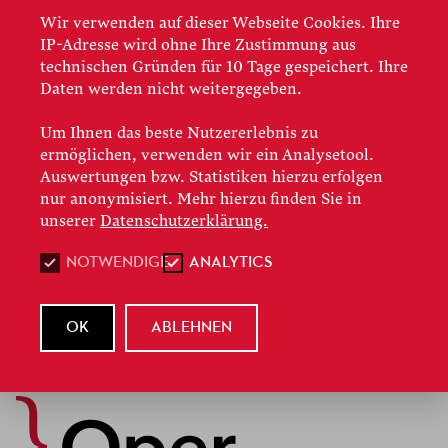
Wir verwenden auf dieser Webseite Cookies. Ihre
IP-Adresse wird ohne Ihre Zustimmung aus
technischen Gründen für 10 Tage gespeichert. Ihre
Hier finden Sie die allgemeinen
Daten werden nicht weitergegeben.
Geschäftsbedingungen der Städtischen Bühnen
Um Ihnen das beste Nutzererlebnis zu
Frankfurt am Main GmbH in vollem Wortlaut als
ermöglichen, verwenden wir ein Analysetool.
Download:
Auswertungen bzw. Statistiken hierzu erfolgen
nur anonymisiert. Mehr hierzu finden Sie in
Allgemeine Geschäftsbedingungen der
unserer
Datenschutzerklärung.
Städtischen Bühnen Frankfurt am Main GmbH
NOTWENDIGE
ANALYTICS
OK
ABLEHNEN