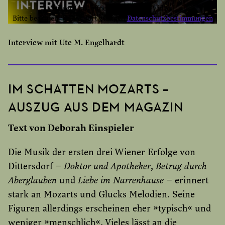
Dieser Link öffnet ein YouTube-Video.
Bitte beachten Sie die dort gültigen
Datenschutzbestimmungen
YOUTUBE EINMAL AKTIVIEREN
Interview mit Ute M. Engelhardt
YOUTUBE IMMER AKTIVIEREN
IM SCHATTEN MOZARTS –
AUSZUG AUS DEM MAGAZIN
Text von Deborah Einspieler
Die Musik der ersten drei Wiener Erfolge von
Dittersdorf –
Doktor und Apotheker
,
Betrug durch
Aberglauben
und
Liebe im Narrenhause
– erinnert
stark an Mozarts und Glucks Melodien. Seine
Figuren allerdings erscheinen eher »typisch« und
weniger »menschlich«. Vieles lässt an die