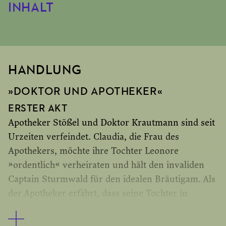
INHALT
HANDLUNG
»DOKTOR UND APOTHEKER«
ERSTER AKT
Apotheker Stößel und Doktor Krautmann sind seit
Urzeiten verfeindet. Claudia, die Frau des
Apothekers, möchte ihre Tochter Leonore
»ordentlich« verheiraten und hält den invaliden
Captain Sturmwald für den idealen Bräutigam. Als
der Apotheker erfährt, dass seine Tochter in
Gotthold, den Sohn des Doktors, verliebt ist, setzt
er ihre Verheiratung mit Sturmwald für den