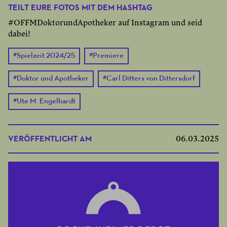
TEILT EURE FOTOS MIT DEM HASHTAG
#OFFMDoktorundApotheker auf Instagram und seid
dabei!
#
Spielzeit 2024/25
#
Premiere
#
Doktor und Apotheker
#
Carl Ditters von Dittersdorf
#
Ute M. Engelhardt
VERÖFFENTLICHT AM
06.03.2025