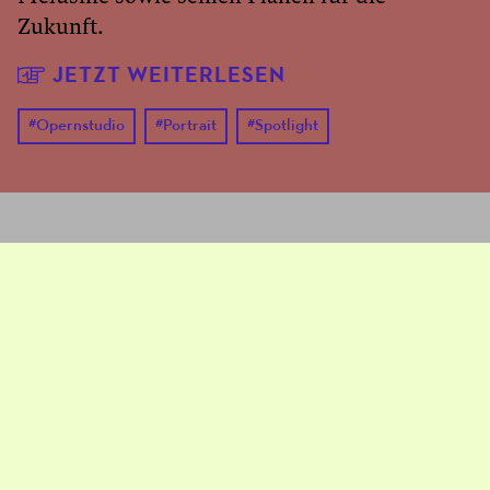
Zukunft.
JETZT WEITERLESEN
#
Opernstudio
#
Portrait
#
Spotlight
Oper Frankfurt am Main
Untermainanlage 11
60311 Frankfurt am Main