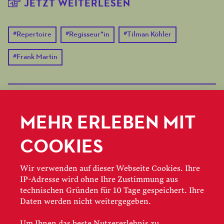
JETZT WEITERLESEN
#
Repertoire
#
Regisseur*in
#
Tilman Köhler
#
Frank Martin
MEHR ERLEBEN MIT
COOKIES
Wir verwenden auf dieser Webseite Cookies. Ihre
IP-Adresse wird ohne Ihre Zustimmung aus
technischen Gründen für 10 Tage gespeichert. Ihre
Daten werden nicht weitergegeben.
Um Ihnen das beste Nutzererlebnis zu