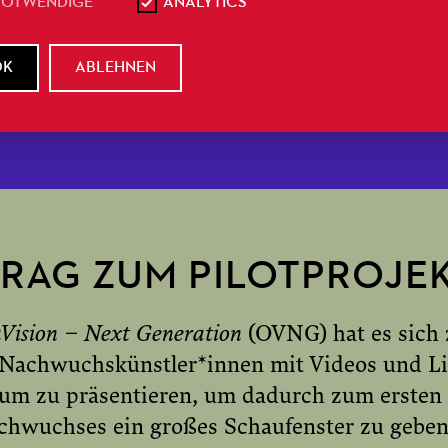
NOTWENDIGE
ANALYTICS
ter Opern- und Museumsorchester? In 
rie »Young Artists at Oper Frankfurt« 
OK
ABLEHNEN
ie Paul-Hindemith-Orchesterakademi
TRAG ZUM PILOTPROJE
Vision – Next Generation
(OVNG) hat es sich 
Nachwuchskünstler*innen mit Videos und L
kum zu präsentieren, um dadurch zum ersten
chwuchses ein großes Schaufenster zu geben