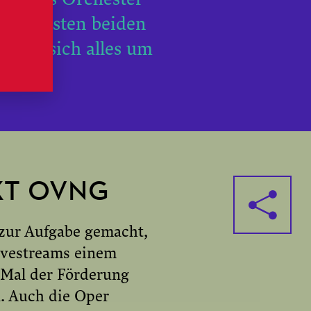
den ersten beiden
dreht sich alles um
e.
KT OVNG
zur Aufgabe gemacht,
ivestreams einem
 Mal der Förderung
. Auch die Oper