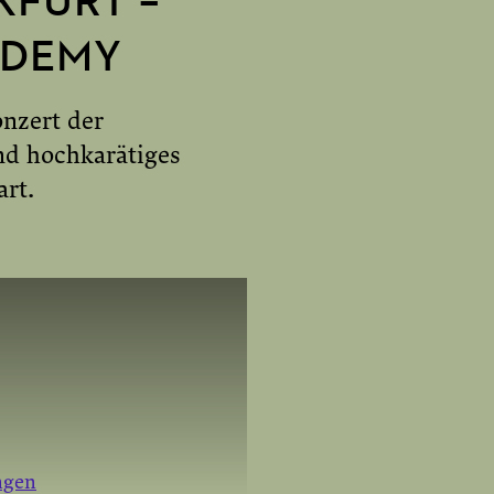
KFURT –
AKTIVIEREN
ADEMY
nzert der
nd hochkarätiges
rt.
ngen