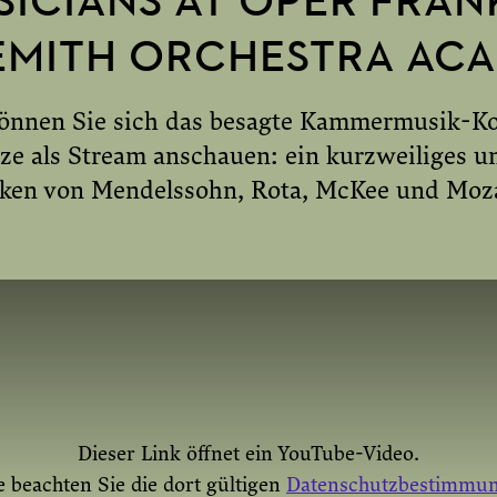
ICIANS AT OPER FRAN
INMAL AKTIVIEREN
YOUTUBE IMMER 
EMITH ORCHESTRA AC
können Sie sich das besagte Kammermusik-Ko
ze als Stream anschauen: ein kurzweiliges u
rken von Mendelssohn, Rota, McKee und Moza
Dieser Link öffnet ein YouTube-Video.
e beachten Sie die dort gültigen
Datenschutzbestimmu