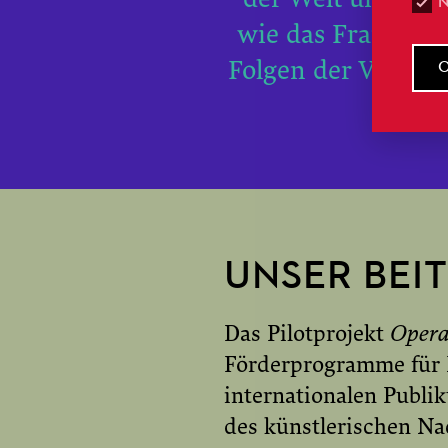
wie das Frankfur
Folgen der Videose
d
UNSER BEI
Das Pilotprojekt
Opera
Förderprogramme für 
internationalen Publi
des künstlerischen Na