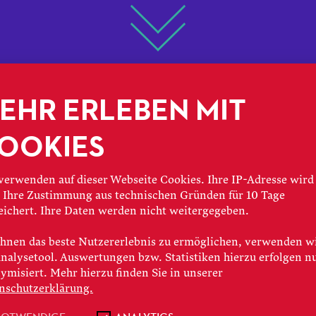
HINTER DEN KULISSEN
EHR ERLEBEN MIT
NGE TALE
OOKIES
verwenden auf dieser Webseite Cookies. Ihre IP-Adresse wird
IM FOKU
 Ihre Zustimmung aus technischen Gründen für 10 Tage
eichert. Ihre Daten werden nicht weitergegeben.
hnen das beste Nutzererlebnis zu ermöglichen, verwenden w
Analysetool. Auswertungen bzw. Statistiken hierzu erfolgen n
ymisiert. Mehr hierzu finden Sie in unserer
Einstieg in eine Gesangskarriere auf 
nschutzerklärung.
 schafft man den Sprung in ein renom