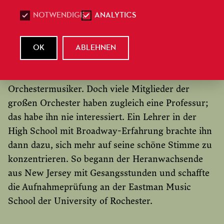
NOTWENDIGE
ANALYTICS
In der Kindheit und Jugend stand der Gesang erst
einmal gar nicht im Vordergrund. Jarrett spielt bis
heute nicht weniger als vier Instrumente: neben
OK
ABLEHNEN
Klavier auch Violoncello, Querflöte und Klarinette.
So war der Berufswunsch zunächst
Orchestermusiker. Doch viele Mitglieder der
großen Orchester haben zugleich eine Professur;
das habe ihn nie interessiert. Ein Lehrer in der
High School mit Broadway-Erfahrung brachte ihn
dann dazu, sich mehr auf seine schöne Stimme zu
konzentrieren. So begann der Heranwachsende
aus New Jersey mit Gesangsstunden und schaffte
die Aufnahmeprüfung an der Eastman Music
School der University of Rochester.