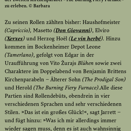
zu erleben. © Barbara
Zu seinen Rollen zählten bisher: Haushofmeister
(Capriccio),
Masetto
(
Don Giovanni
)
, Elviro
(
Xerxes
)
und Herzog Hoël
(
Le vin herbé
).
Hinzu
kommen im Bockenheimer Depot Leone
(Tamerlano)
, gefolgt von Edgar in der
Uraufführung von Vito Žurajs
Blühen
sowie zwei
Charaktere im Doppelabend von Benjamin Brittens
Kirchenparabeln – Älterer Sohn
(The Prodigal Son)
und Herold
(The Burning Fiery Furnace)
.Alle diese
Partien sind Rollendebüts, obendrein in vier
verschiedenen Sprachen und sehr verschiedenen
Stilen. »Das ist ein großes Glück!«, sagt Jarrett –
und fügt hinzu: »Was ich mir allerdings immer
wieder sagen muss, denn es ist auch wahnsinnig