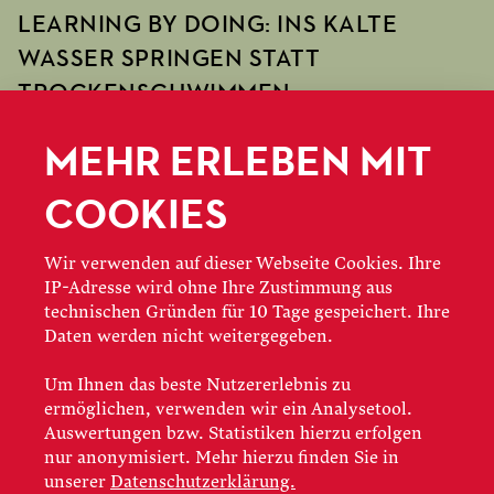
LEARNING BY DOING: INS KALTE
WASSER SPRINGEN STATT
TROCKENSCHWIMMEN
Während an den Opernstudios anderer
MEHR ERLEBEN MIT
Opernhäuser – neben der täglichen Fortbildung in
den Bereichen Stimmbildung und Gesangstechnik
COOKIES
sowie der Arbeit am Repertoire – häufig kleinere
Projekte der Stipendiat*innen im Vordergrund
Wir verwenden auf dieser Webseite Cookies. Ihre
stehen, steigt man in Frankfurt von Anfang an voll
IP-Adresse wird ohne Ihre Zustimmung aus
technischen Gründen für 10 Tage gespeichert. Ihre
ein: Learning by doing, sozusagen. Und das ist der
Daten werden nicht weitergegeben.
Grund, warum der Bariton sich für die
Mainmetropole entschied, obwohl es Angebote von
Um Ihnen das beste Nutzererlebnis zu
anderen Häusern gab. »Genau das habe ich
ermöglichen, verwenden wir ein Analysetool.
Auswertungen bzw. Statistiken hierzu erfolgen
gebraucht: Gleich ins kalte Wasser springen statt
nur anonymisiert. Mehr hierzu finden Sie in
Trockenschwimmen.«
unserer
Datenschutzerklärung.