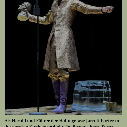
Als Herold und Führer der Höflinge war Jarrett Porter in
der zweiten Kirchenparabel »The Burning Fiery Furnace«