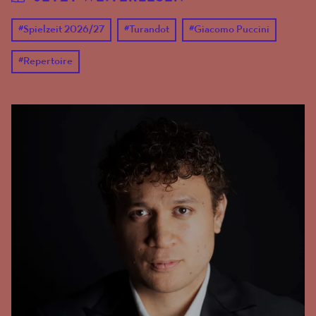
#
Spielzeit 2026/27
#
Turandot
#
Giacomo Puccini
#
Repertoire