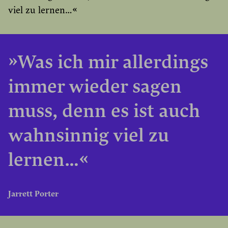
viel zu lernen…«
»Was ich mir allerdings
immer wieder sagen
muss, denn es ist auch
wahnsinnig viel zu
lernen…«
Jarrett Porter