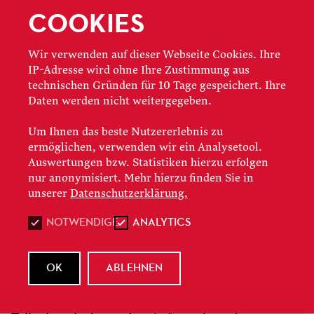
Darstellend Kunst Frankfurt, der Goethe-
COOKIES
Universität (Fachbereiche Musikwissenschaft,
Theater-, Film- und Medienwissenschaft) und
Wir verwenden auf dieser Webseite Cookies. Ihre
weiterer Partnerinstitutionen
erhalten bei uns
IP-Adresse wird ohne Ihre Zustimmung aus
Karten für nur 8 Euro
– je nach Verfügbarkeit.
technischen Gründen für 10 Tage gespeichert. Ihre
Daten werden nicht weitergegeben.
Um Ihnen das beste Nutzererlebnis zu
»SNEAK IN« – SEID GANZ NAH
ermöglichen, verwenden wir ein Analysetool.
Auswertungen bzw. Statistiken hierzu erfolgen
DRAN
nur anonymisiert. Mehr hierzu finden Sie in
unserer
Datenschutzerklärung.
Hereinspaziert oder auch
Sneak in!
Wir öffnen für
dich ausgewählte Schlussproben und bieten
NOTWENDIGE
ANALYTICS
exklusive Einblicke in den Arbeitsprozess der
Oper. Im Anschluss an die Probe gibt es die
OK
ABLEHNEN
Chance, mit Beteiligten der Produktion ins
Gespräch zu kommen. Und das Beste: Die