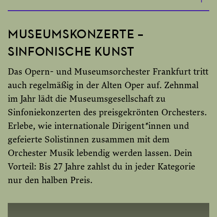
Beispiel: Serie 4 – Das Freitags-Abo in der besten
Preiskategorie
MUSEUMSKONZERTE –
SINFONISCHE KUNST
5 Einzelkarten in der Preiskategorie 1 = 305 Euro
Das Opern- und Museumsorchester Frankfurt tritt
1 Abo mit Sitzplatz in Preiskategorie 1 inkl. 50%
auch regelmäßig in der Alten Oper auf. Zehnmal
Studenten-Rabatt= 240 Euro
im Jahr lädt die Museumsgesellschaft zu
Sinfoniekonzerten des preisgekrönten Orchesters.
Peter Grimes
,
Così fan tutte
,
Die ersten Menschen
,
Erlebe, wie internationale Dirigent
*
innen und
Madama Butterfly
und
Macbeth
siehst du auf den
gefeierte Solistinnen zusammen mit dem
besten Plätzen für
240 Euro
.
Orchester Musik lebendig werden lassen. Dein
Kaufst du alle Vorstellungen als Einzelkarten
Vorteil: Bis 27 Jahre zahlst du in jeder Kategorie
kostet das
305 Euro
. Mit dem Abo sparst du über
nur den halben Preis.
25 Prozent. Und hast alle Vorstellungen am
Freitagabend deinen Stammplatz.