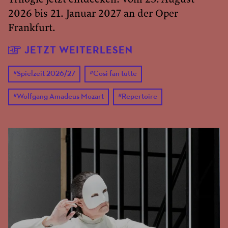
2026 bis 21. Januar 2027 an der Oper
Frankfurt.
JETZT WEITERLESEN
#
Spielzeit 2026/27
#
Così fan tutte
#
Wolfgang Amadeus Mozart
#
Repertoire