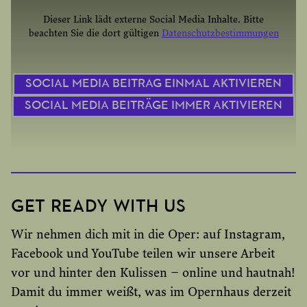
Dieser Link lädt externe Social Media Inhalte. Bitte
HIER KOMMST DU ZU UNSEREN ABO-
beachten Sie die dort gültigen
Datenschutzbestimmungen
ANGEBOTEN!
SOCIAL MEDIA BEITRAG EINMAL AKTIVIEREN
SOCIAL MEDIA BEITRÄGE IMMER AKTIVIEREN
GET READY WITH US
Wir nehmen dich mit in die Oper: auf Instagram,
Facebook und YouTube teilen wir unsere Arbeit
vor und hinter den Kulissen – online und hautnah!
Damit du immer weißt, was im Opernhaus derzeit