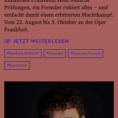
unnahbare Prinzessin stellt tödliche
Prüfungen, ein Fremder riskiert alles – und
entfacht damit einen erbitterten Machtkampf.
Vom 22. August bis 3. Oktober an der Oper
Frankfurt.
JETZT WEITERLESEN
#
Spielzeit 2026/27
#
Turandot
#
Giacomo Puccini
#
Repertoire