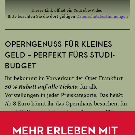
Dieser Link öffnet ein YouTube-Video.
Bitte beachten Sie die dort gültigen
Datenschutzbestimmungen
YOUTUBE EINMAL AKTIVIEREN
YOUTUBE IMMER AKTIVIEREN
OPERNGENUSS FÜR KLEINES
GELD – PERFEKT FÜRS STUDI-
BUDGET
Ihr bekommt im Vorverkauf der Oper Frankfurt
50 % Rabatt auf alle Tickets
: für alle
Vorstellungen in jeder Preiskategorie. Das heißt:
Ab 8 Euro könnt ihr das Opernhaus besuchen, für
rund 60 Euro sitzt ihr auf den Premium-Plätzen.
MEHR ERLEBEN MIT
Studierende der Hochschule für Musik und