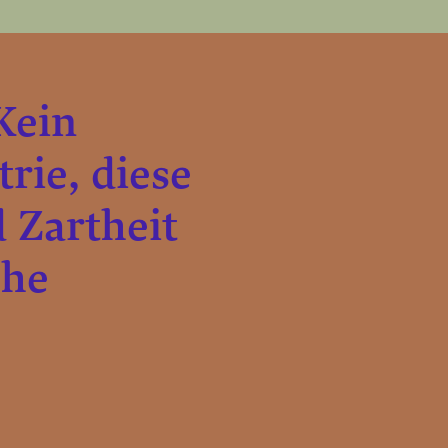
Kein
rie, diese
d Zartheit
che