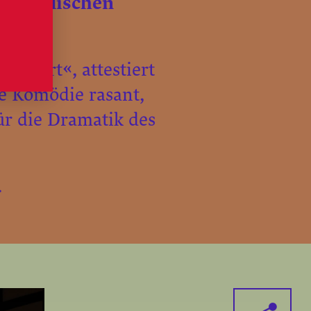
nd englischen
iniert«, attestiert
ge Komödie rasant,
ür die Dramatik des
.