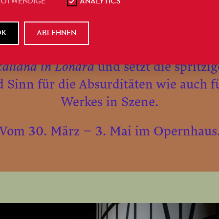
alienischer Sprache mit deutschen u
NOTWENDIGE
ANALYTICS
Übertiteln
OK
ABLEHNEN
ermezzo – wahnsinnig charmant und raff
italiana in Londra
und setzt die spritzi
 Sinn für die Absurditäten wie auch f
Werkes in Szene.
Vom 30. März – 3. Mai im Opernhaus