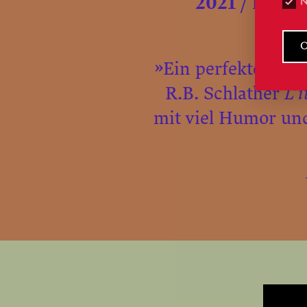
2021 / In it
»Ein perfektes Int
R.B. Schlather
L’
mit viel Humor und