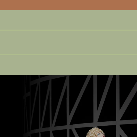
on von Madama Brillante treffen fünf Persone
rbulente Verwicklungen verstricken. Währen
eschäftsmann raushängen lässt, sehnt sich de
 nach Neapel zurück, wo man lachen, laut se
. Auch Livia, eine Tochter aus gutem italien
er Pension eingerichtet. Vor zwei Jahren wurd
pingh, sitzen gelassen. Seither ist sie als »
 Suche nach ihm. Plötzlich taucht Arespingh 
ekt.