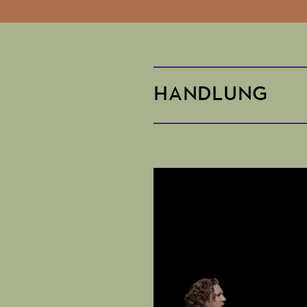
HANDLUNG
In der Londoner Pensi
sich immer mehr in tu
Sumers den seriösen G
Lebemann Don Polidoro
und günstig essen kann
seit einiger Zeit in d
Geliebten, Milord Ares
aus Marseille« auf der
und das Chaos ist perf