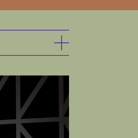
n aufeinander, die
d der Niederländer
r italienische
in und vor allem gut
ischen Hause, hat sich
e sie von ihrem
Mademoiselle Enrichetta
in der Pension auf –