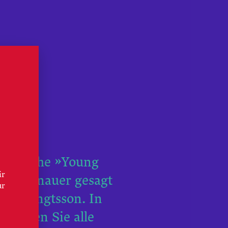
DE
URT
ideo-Reihe »Young
ir
or – genauer gesagt
ur
ina Bengtsson. In
 können Sie alle