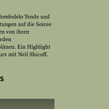
n Nombulelo Yende und
tungen auf die Soiree
len von ihren
ieden
länen. Ein Highlight
rs mit Neil Shicoff.
S