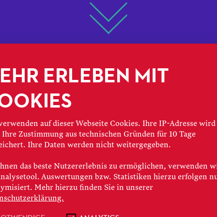
HINTER DEN KULISSEN
EHR ERLEBEN MIT
IE TALENTSCHMIE
OOKIES
R OPER FRANKF
verwenden auf dieser Webseite Cookies. Ihre IP-Adresse wird
 Ihre Zustimmung aus technischen Gründen für 10 Tage
eichert. Ihre Daten werden nicht weitergegeben.
nd vierten Folge unserer 6-teiligen V
hnen das beste Nutzererlebnis zu ermöglichen, verwenden w
ankfurt« stellen wir das Opernstudio v
Analysetool. Auswertungen bzw. Statistiken hierzu erfolgen n
nistinnen Nombulelo Yende und Karol
ymisiert. Mehr hierzu finden Sie in unserer
nschutzerklärung.
tschnitt der Soiree des Opernstudios