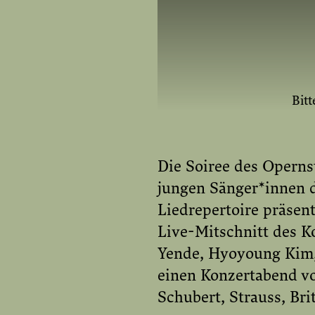
Bitt
Die Soiree des Opernst
jungen Sänger*innen 
YOUTUBE E
Liedrepertoire präsen
Live-Mitschnitt des 
Yende, Hyoyoung Kim, 
einen Konzertabend vo
Schubert, Strauss, Bri