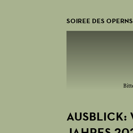
SOIREE DES OPERNS
Bitt
AUSBLICK:
YOUTUBE E
JAHRES 20