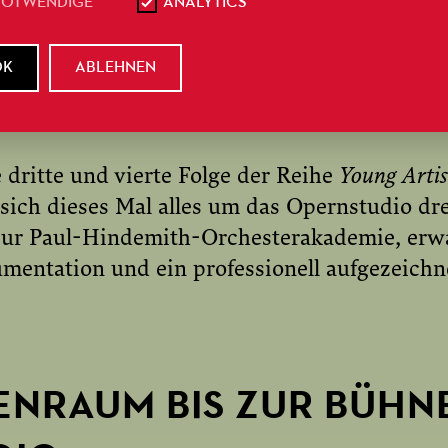
NOTWENDIGE
ANALYTICS
Stipendiat*innen live erleben.
OK
ABLEHNEN
 dritte und vierte Folge der Reihe
Young Artis
 sich dieses Mal alles um das Opernstudio dr
zur Paul-Hindemith-Orchesterakademie, erwa
umentation und ein professionell aufgezeichn
NRAUM BIS ZUR BÜHNE