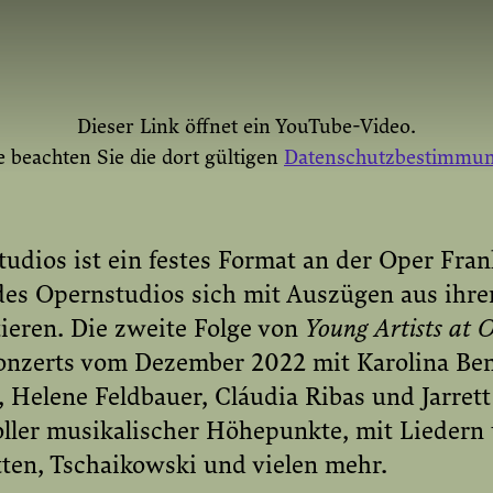
Dieser Link öffnet ein YouTube-Video.
e beachten Sie die dort gültigen
Datenschutzbestimmu
udios ist ein festes Format an der Oper Fran
des Opernstudios sich mit Auszügen aus ihr
INMAL AKTIVIEREN
YOUTUBE IMMER 
tieren. Die zweite Folge von
Young Artists at 
Konzerts vom Dezember 2022 mit Karolina Be
Helene Feldbauer, Cláudia Ribas und Jarrett 
ller musikalischer Höhepunkte, mit Liedern
tten, Tschaikowski und vielen mehr.