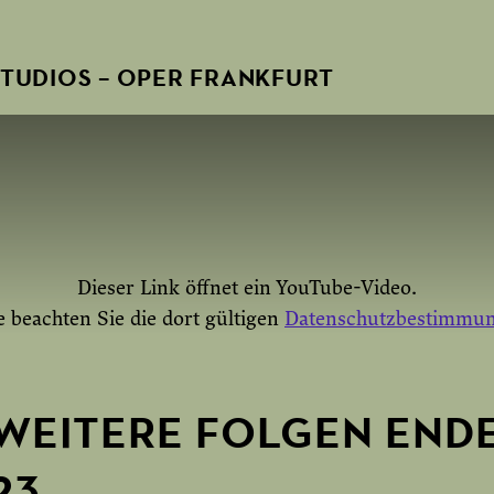
TUDIOS – OPER FRANKFURT
Dieser Link öffnet ein YouTube-Video.
e beachten Sie die dort gültigen
Datenschutzbestimmu
 WEITERE FOLGEN END
INMAL AKTIVIEREN
YOUTUBE IMMER 
23