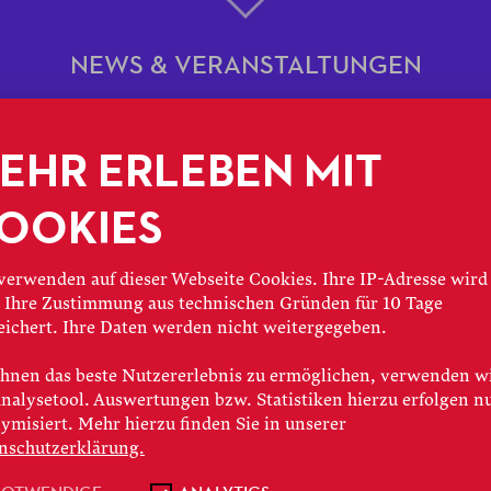
NEWS & VERANSTALTUNGEN
23. OPERNGALA
EHR ERLEBEN MIT
DER OPER FRANK
OOKIES
verwenden auf dieser Webseite Cookies. Ihre IP-Adresse wird
ala begeisterte am 25. November 2023 
 Ihre Zustimmung aus technischen Gründen für 10 Tage
eichert. Ihre Daten werden nicht weitergegeben.
em Empfang und einem facettenreichen
arische Höhepunkte beim Dinner und e
hnen das beste Nutzererlebnis zu ermöglichen, verwenden w
Analysetool. Auswertungen bzw. Statistiken hierzu erfolgen n
hten die Gala zu einem unvergesslic
ymisiert. Mehr hierzu finden Sie in unserer
nschutzerklärung.