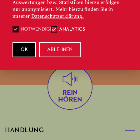
Auswertungen bzw. Statistiken hierzu erfolgen
nur anonymisiert. Mehr hierzu finden Sie in
Dramaturgin Deborah Einspieler stimmt Sie mit
unserer
Datenschutzerklärung.
dieser Audioeinführung zu
Ascanio in Alba
auf
NOTWENDIGE
ANALYTICS
Ihren Besuch ein und erläutert Handlung, Musik
und Inszenierung. Sie finden alle
Auftakt
-Folgen
bei
SoundCloud,
Spotify
und
ApplePodcasts
.
OK
ABLEHNEN
REIN
HÖREN
HANDLUNG