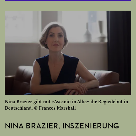
Göttin Venus eröffnet ihrem Sohn Ascanio, dass er
Silvia heiraten soll. Dieser hat Bedenken, weil er
die Braut nicht kennt. Doch die Göttin
beschwichtigt ihn und verrät, dass Amor schon seit
vier Jahren in der Gestalt Ascanios in Silvias
Träumen auftaucht. Um sich ein Bild von der
künftigen Braut zu machen, dürfe er ihr zwar
begegnen, sich ihr jedoch nicht als Ascanio
vorstellen.
Silvia verliebt sich in den Fremden, weist ihn aber
aus Pflichtgefühl ihrem künftigen Ehemann
Nina Brazier gibt mit »Ascanio in Alba« ihr Regiedebüt in
Ascanio gegenüber zurück. Triumphierend
Deutschland. © Frances Marshall
verheiratet Venus das junge Paar.
NINA BRAZIER, INSZENIERUNG