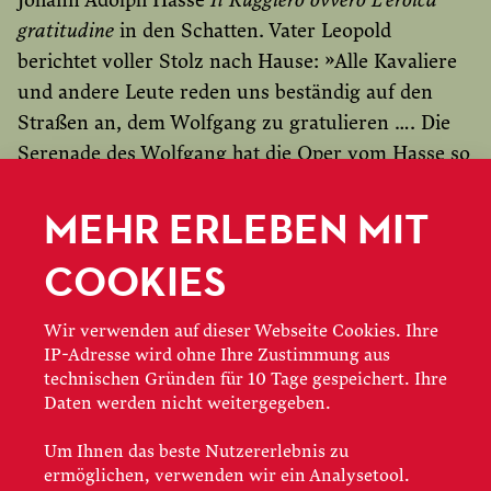
Johann Adolph Hasse
Il Ruggiero ovvero L’eroica
gratitudine
in den Schatten. Vater Leopold
berichtet voller Stolz nach Hause: »Alle Kavaliere
und andere Leute reden uns beständig auf den
Straßen an, dem Wolfgang zu gratulieren …. Die
Serenade des Wolfgang hat die Oper vom Hasse so
niedergeschlagen, dass ich es nicht beschreiben
MEHR ERLEBEN MIT
kann. Selbst der arrivierte Komponist gibt
großzügig zu: »Dieser Knabe wird uns alle
COOKIES
vergessen machen.«
Wir verwenden auf dieser Webseite Cookies. Ihre
IP-Adresse wird ohne Ihre Zustimmung aus
technischen Gründen für 10 Tage gespeichert. Ihre
PLAY, AUGEN ZU
Daten werden nicht weitergegeben.
UND OPER!
Um Ihnen das beste Nutzererlebnis zu
ermöglichen, verwenden wir ein Analysetool.