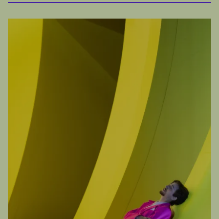
PROGRAMM
Dmitri Schostakowitsch
1906–1975
Streichquartett Nr. 8 c-Moll op.110 (1960)
Wolfgang Amadeus Mozart
1756–1791
Serenade Nr. 12 c-Moll
(
384a)
Nacht
KV 388
KV
Musique
für zwei Oboen, zwei Klarinetten, zwei Hörner
und zwei Fagotte (1782/83)
Pause
Wolfgang Amadeus Mozart
Serenade Nr. 11 Es-Dur
KV 375
für zwei Oboen, zwei Klarinetten, zwei Hörner