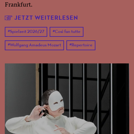
Frankfurt.
JETZT WEITERLESEN
#
Spielzeit 2026/27
#
Così fan tutte
#
Wolfgang Amadeus Mozart
#
Repertoire