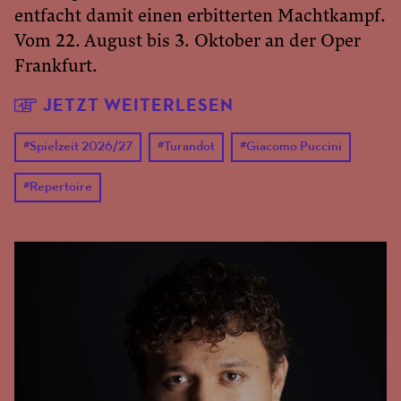
entfacht damit einen erbitterten Machtkampf.
Vom 22. August bis 3. Oktober an der Oper
Frankfurt.
JETZT WEITERLESEN
#
Spielzeit 2026/27
#
Turandot
#
Giacomo Puccini
#
Repertoire