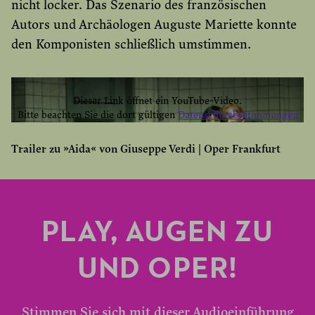
nicht locker. Das Szenario des französischen
Autors und Archäologen Auguste Mariette konnte
den Komponisten schließlich umstimmen.
Dieser Link öffnet ein YouTube-Video.
Bitte beachten Sie die dort gültigen
Datenschutzbestimmungen
YOUTUBE EINMAL AKTIVIEREN
Trailer zu »Aida« von Giuseppe Verdi | Oper Frankfurt
YOUTUBE IMMER AKTIVIEREN
PLAY, AUGEN ZU
UND OPER!
Stimmen Sie sich mit dieser Audioeinführung