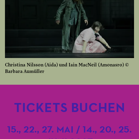
Christina Nilsson (Aida) und Iain MacNeil (Amonasro) ©
Barbara Aumüller
TICKETS BUCHEN
15., 22., 27. MAI / 14., 20., 25.