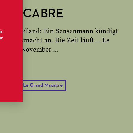
D MACABRE
 Breughelland: Ein Sensenmann kündigt
ir
ur
r Mitternacht an. Die Zeit läuft … Le
t am 5. November …
ESEN
emiere
#
Le Grand Macabre