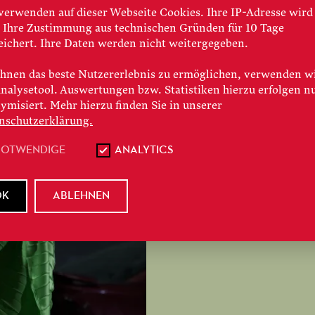
verwenden auf dieser Webseite Cookies. Ihre IP-Adresse wird
LE GRAN
 Ihre Zustimmung aus technischen Gründen für 10 Tage
eichert. Ihre Daten werden nicht weitergegeben.
Endzeitstimmung in
hnen das beste Nutzererlebnis zu ermöglichen, verwenden w
Analysetool. Auswertungen bzw. Statistiken hierzu erfolgen n
den Weltuntergang fü
ymisiert. Mehr hierzu finden Sie in unserer
Grand Macabre feier
nschutzerklärung.
NOTWENDIGE
ANALYTICS
JETZT WEITERL
OK
ABLEHNEN
#
Spielzeit 2023/24
#
Pr