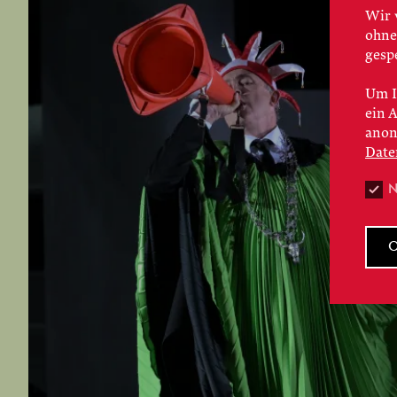
Wir 
ohne
gesp
Um I
ein 
anon
Date