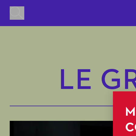
LE G
M
C