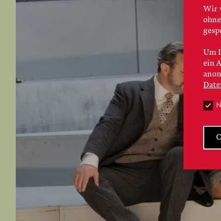
Wir 
ohne
gesp
Um I
ein 
anon
Date