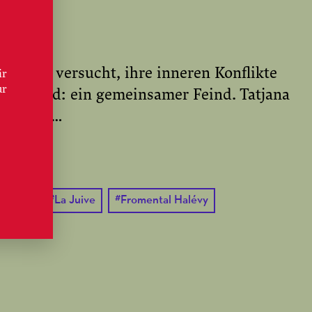
llschaft versucht, ihre inneren Konflikte
ir
ur
cht wird: ein gemeinsamer Feind. Tatjana
Halévys …
ESEN
emiere
#
La Juive
#
Fromental Halévy