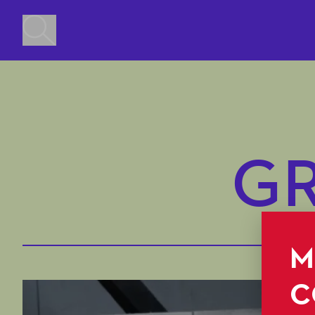
G
M
C