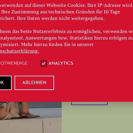
verwenden auf dieser Webseite Cookies. Ihre IP-Adresse wird
LA JUIVE
 Ihre Zustimmung aus technischen Gründen für 10 Tage
eichert. Ihre Daten werden nicht weitergegeben.
Eine gespaltene Gese
hnen das beste Nutzererlebnis zu ermöglichen, verwenden w
Analysetool. Auswertungen bzw. Statistiken hierzu erfolgen n
zu überwinden. Gesu
ymisiert. Mehr hierzu finden Sie in unserer
Gürbaca inszeniert 
nschutzerklärung.
NOTWENDIGE
ANALYTICS
JETZT WEITERL
OK
ABLEHNEN
#
Spielzeit 2023/24
#
Pr
#
Grand Opéra