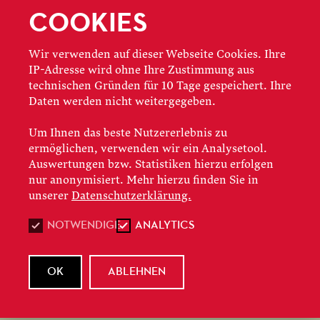
COOKIES
Wir verwenden auf dieser Webseite Cookies. Ihre
18.01.2021
IP-Adresse wird ohne Ihre Zustimmung aus
INTERVIEWS
technischen Gründen für 10 Tage gespeichert. Ihre
Daten werden nicht weitergegeben.
3 FRAGEN AN
Um Ihnen das beste Nutzererlebnis zu
BRENNAN HALL
ermöglichen, verwenden wir ein Analysetool.
Auswertungen bzw. Statistiken hierzu erfolgen
nur anonymisiert. Mehr hierzu finden Sie in
Wir haben dem amerikanischen Countertenor
unserer
Datenschutzerklärung.
Brennan Hall drei Fragen zu seinem Rollendebüt
NOTWENDIGE
ANALYTICS
als Ritter Amadigi in Händels gleichnamiger Oper
gestellt …
OK
ABLEHNEN
JETZT WEITERLESEN