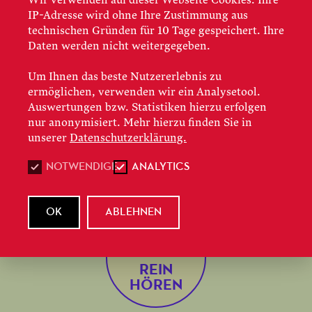
IP-Adresse wird ohne Ihre Zustimmung aus
technischen Gründen für 10 Tage gespeichert. Ihre
In seinem Einführungsvortrag erläutert
Daten werden nicht weitergegeben.
Dramaturg Maximilian Enderle die
Zusammenhänge der queeren Lesart von
Um Ihnen das beste Nutzererlebnis zu
Regisseur Matthew Wild und gewährt mit
ermöglichen, verwenden wir ein Analysetool.
Auswertungen bzw. Statistiken hierzu erfolgen
Musikbeispielen spannende Einblicke in die von
nur anonymisiert. Mehr hierzu finden Sie in
Gegensätzen geprägte Partitur Wagners. Alle
unserer
Datenschutzerklärung.
Auftakt
-Folgen finden Sie bei
SoundCloud,
NOTWENDIGE
ANALYTICS
Spotify
und
ApplePodcasts
.
OK
ABLEHNEN
REIN
HÖREN