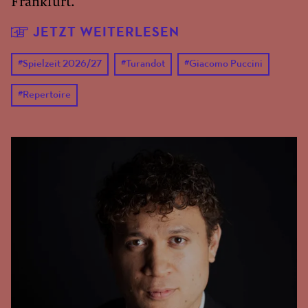
Frankfurt.
JETZT WEITERLESEN
#
Spielzeit 2026/27
#
Turandot
#
Giacomo Puccini
#
Repertoire