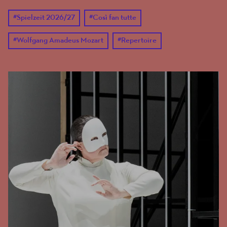
#
Spielzeit 2026/27
#
Così fan tutte
#
Wolfgang Amadeus Mozart
#
Repertoire