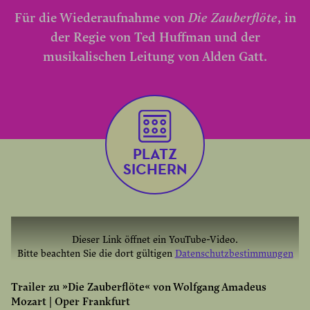
Für die Wiederaufnahme von
Die Zauberflöte
, in
der Regie von Ted Huffman und der
musikalischen Leitung von Alden Gatt.
PLATZ
SICHERN
Dieser Link öffnet ein YouTube-Video.
Bitte beachten Sie die dort gültigen
Datenschutzbestimmungen
YOUTUBE EINMAL AKTIVIEREN
Trailer zu »Die Zauberflöte« von Wolfgang Amadeus
Mozart | Oper Frankfurt
YOUTUBE IMMER AKTIVIEREN