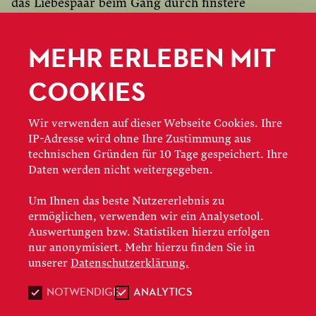
das Liebespaar beim Gang durch finstere
Schluchten. Mozarts Oper ist somit auch eine
Reflexion über die Kraft der Musik, deren
MEHR ERLEBEN MIT
Potenzial zur Verwandlung und Veredelung des
COOKIES
Menschen gleich mehrfach thematisiert wird.
Den Gegenpol zur Magie der Klänge bildet das
Wir verwenden auf dieser Webseite Cookies. Ihre
Schweigen, welches Tamino im Laufe seines
IP-Adresse wird ohne Ihre Zustimmung aus
technischen Gründen für 10 Tage gespeichert. Ihre
Prüfungswegs auferlegt wird. Durch seine
Daten werden nicht weitergegeben.
pflichtbewusste Stummheit treibt er Pamina
zwischenzeitlich an den Rand der Verzweiflung –
Um Ihnen das beste Nutzererlebnis zu
eine der beklemmendsten Szenen der Oper,
ermöglichen, verwenden wir ein Analysetool.
Auswertungen bzw. Statistiken hierzu erfolgen
welche erneut die inhumane Kehrseite von
nur anonymisiert. Mehr hierzu finden Sie in
Sarastros Lehren verdeutlicht: Wer seine Gefühle
unserer
Datenschutzerklärung.
unterdrückt, steigt auf. Wer sie ungehemmt
auslebt, landet – wie Monostatos und die Königin
NOTWENDIGE
ANALYTICS
– in der Hölle.