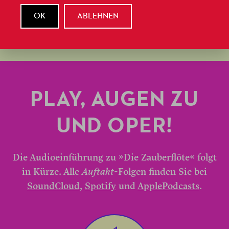
OK
ABLEHNEN
Auszug aus dem Magazin September & Oktober
2022.
PLAY, AUGEN ZU
UND OPER!
Die Audioeinführung zu »Die Zauberflöte« folgt
in Kürze. Alle
Auftakt
-Folgen finden Sie bei
SoundCloud,
Spotify
und
ApplePodcasts
.