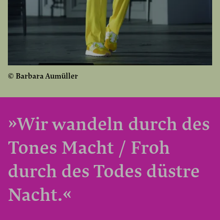
© Barbara Aumüller
»Wir wandeln durch des
Tones Macht / Froh
durch des Todes düstre
Nacht.«