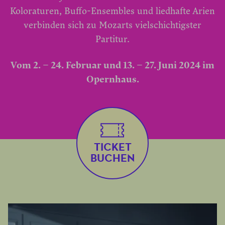
Koloraturen, Buffo-Ensembles und liedhafte Arien
verbinden sich zu Mozarts vielschichtigster
Partitur.
Vom 2. – 24. Februar und 13. – 27. Juni 2024 im
Opernhaus.
TICKET
BUCHEN