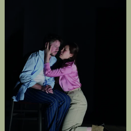
TERMINE
Sonntags von 14 bis 17 Uhr, Treffpunkt
3. Februar 2024
Opernpforte
Jeweils samstags, 14–18 Uhr, Treffpunkt
Der Vorverkauf beginnt jeweils zum 15. des
Opernpforte
vorvorhergehenden Monats.
Der Vorverkauf beginnt jeweils zum 15. des
Preis: Kinder 8 Euro / Erwachsene 15 Euro
vorvorhergehenden Monats.
Für weitere Informationen hier klicken.
Für weitere Informationen hier klicken.